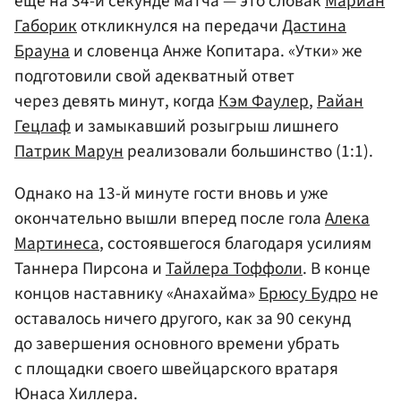
еще на 34-й секунде матча — это словак
Мариан
Габорик
откликнулся на передачи
Дастина
Брауна
и словенца Анже Копитара. «Утки» же
подготовили свой адекватный ответ
через девять минут, когда
Кэм Фаулер
,
Райан
Гецлаф
и замыкавший розыгрыш лишнего
Патрик Марун
реализовали большинство (1:1).
Однако на 13-й минуте гости вновь и уже
окончательно вышли вперед после гола
Алека
Мартинеса
, состоявшегося благодаря усилиям
Таннера Пирсона и
Тайлера Тоффоли
. В конце
концов наставнику «Анахайма»
Брюсу Будро
не
оставалось ничего другого, как за 90 секунд
до завершения основного времени убрать
с площадки своего швейцарского вратаря
Юнаса Хиллера.