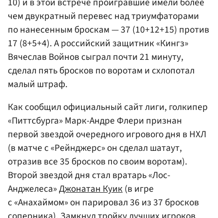
10) и в этой встрече проигравшие имели более
чем двукратный перевес над триумфаторами
по нанесенным броскам — 37 (10+12+15) против
17 (8+5+4). А российский защитник «Кингз»
Вячеслав Войнов сыграл почти 21 минуту,
сделал пять бросков по воротам и схлопотал
малый штраф.
Как сообщил официальный сайт лиги, голкипер
«Питтсбурга» Марк-Андре Флери признан
первой звездой очередного игрового дня в НХЛ
(в матче с «Рейнджерс» он сделал шатаут,
отразив все 35 бросков по своим воротам).
Второй звездой дня стал вратарь «Лос-
Анджелеса»
Джонатан Куик
(в игре
с «Анахаймом» он парировал 36 из 37 бросков
соперника). Замкнул тройку лучших игроков