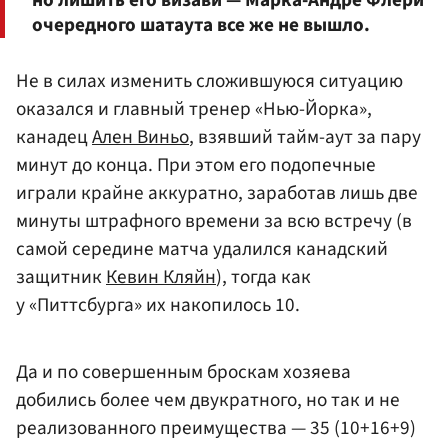
но лишить его визави — Марка-Андре Флери
очередного шатаута все же не вышло.
Не в силах изменить сложившуюся ситуацию
оказался и главный тренер «Нью-Йорка»,
канадец
Ален Виньо
, взявший тайм-аут за пару
минут до конца. При этом его подопечные
играли крайне аккуратно, заработав лишь две
минуты штрафного времени за всю встречу (в
самой середине матча удалился канадский
защитник
Кевин Кляйн
), тогда как
у «Питтсбурга» их накопилось 10.
Да и по совершенным броскам хозяева
добились более чем двукратного, но так и не
реализованного преимущества — 35 (10+16+9)