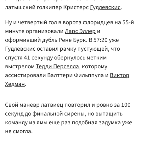
латышский голкипер Кристерс
Гудлевскис
.
Ну и четвертый гол в ворота флоридцев на 55-й
минуте организовали
Ларс Эллер
и
оформивший дубль Рене Бурк. В 57:20 уже
Гудлевскис оставил рамку пустующей, что
спустя 41 секунду обернулось метким
выстрелом
Тедди Перселла
, которому
ассистировали Валттери Фильппула и
Виктор
Хедман
.
Свой маневр латвиец повторил и ровно за 100
секунд до финальной сирены, но вытащить
команду из ямы еще раз подобная задумка уже
не смогла.