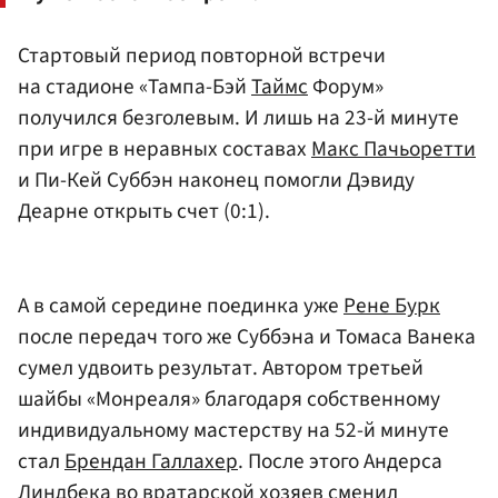
Стартовый период повторной встречи
на стадионе «Тампа-Бэй
Таймс
Форум»
получился безголевым. И лишь на 23-й минуте
при игре в неравных составах
Макс Пачьоретти
и Пи-Кей Суббэн наконец помогли Дэвиду
Деарне открыть счет (0:1).
А в самой середине поединка уже
Рене Бурк
после передач того же Суббэна и Томаса Ванека
сумел удвоить результат. Автором третьей
шайбы «Монреаля» благодаря собственному
индивидуальному мастерству на 52-й минуте
стал
Брендан Галлахер
. После этого Андерса
Линдбека во вратарской хозяев сменил