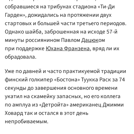
собравшиеся на трибунах стадиона «Ти-Ди
Гарден», дожидались на протяжении двух
стартовых и большей части третьего периодов.
Однако шайба, заброшенная на исходе 57-й
минуты россиянином Павлом
Дацюк
ом
при поддержке
Юхана Франзена
, вряд ли их
обрадовала.
Уже по давней и часто практикуемой традиции
финский голкипер «Бостона» Туукка Раск за 74
секунды до завершения основного времени
укатил на скамейку запасных, но его коллега
по амплуа из «Детройта» американец Джимми
Ховард так и остался в этот день
непробиваемым.