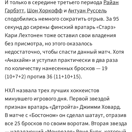
И только в середине третьего периода
Райан
Гарбэтт
,
Шон Хоркофф
и
Антуан Руссель
сподобились немного сократить отрыв. За 95
секунд до сирены финский вратарь «Старз»
Кари Лехтонен тоже оставил свои владения
без присмотра, но этого оказалось
недостаточно, чтобы спасти данный матч. Хотя
«Анахайм» и уступил практически в два раза
по количеству нанесенных бросков — 19
(10+7+2) против 36 (11+10+15).
НХЛ назвала трех лучших хоккеистов
минувшего игрового дня. Первой звездой
признан вратарь «Детройта» Джимми Ховард.
В матче с «Бостоном» он сделал шатаут, отразив
все 25 бросков по своим воротам. Вторая звезда
— нападающий «Монреаля» Рене Бурк, который