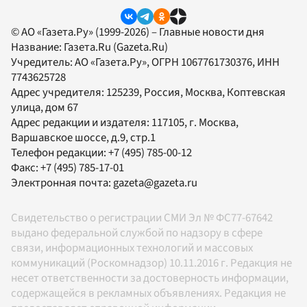
© АО «Газета.Ру» (1999-2026) – Главные новости дня
Название:
Газета.Ru
(Gazeta.Ru)
Учредитель:
АО «Газета.Ру»
, ОГРН 1067761730376, ИНН
7743625728
Адрес учредителя: 125239, Россия, Москва, Коптевская
улица, дом 67
Адрес редакции и издателя:
117105
, г.
Москва
,
Варшавское шоссе, д.9, стр.1
Телефон редакции:
+7 (495) 785-00-12
Факс:
+7 (495) 785-17-01
Электронная почта:
gazeta@gazeta.ru
Свидетельство о регистрации СМИ Эл № ФС77-67642
выдано федеральной службой по надзору в сфере
связи, информационных технологий и массовых
коммуникаций (Роскомнадзор) 10.11.2016 г. Редакция не
несет ответственности за достоверность информации,
содержащейся в рекламных объявлениях. Редакция не