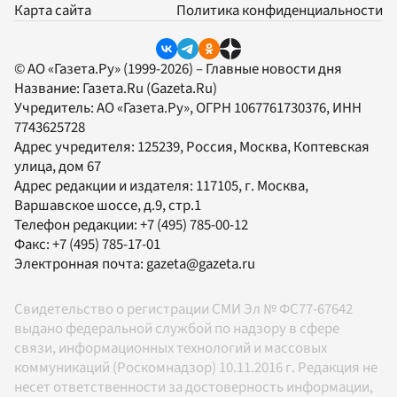
Карта сайта
Политика конфиденциальности
© АО «Газета.Ру» (1999-2026) – Главные новости дня
Название:
Газета.Ru
(Gazeta.Ru)
Учредитель:
АО «Газета.Ру»
, ОГРН 1067761730376, ИНН
7743625728
Адрес учредителя: 125239, Россия, Москва, Коптевская
улица, дом 67
Адрес редакции и издателя:
117105
, г.
Москва
,
Варшавское шоссе, д.9, стр.1
Телефон редакции:
+7 (495) 785-00-12
Факс:
+7 (495) 785-17-01
Электронная почта:
gazeta@gazeta.ru
Свидетельство о регистрации СМИ Эл № ФС77-67642
выдано федеральной службой по надзору в сфере
связи, информационных технологий и массовых
коммуникаций (Роскомнадзор) 10.11.2016 г. Редакция не
несет ответственности за достоверность информации,