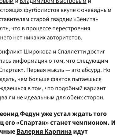
совым
и
Владимиром Быстровым
и
стоящих футболистов вкупе с очевидным
тавителям старой гвардии «Зенита»
ять, что в процессе перестроения
него нет никаких авторитетов.
конфликт Широкова и Спаллетти достиг
вилась информация о том, что следующим
Спартак». Первая мысль — это абсурд. Но
ждать, чем больше фактов пытаешься
еждаешься в том, что подобный вариант
два ли не идеальным для обеих сторон.
еонид Федун уже устал ждать того
ц его «Спартак» станет чемпионом. И
ечные
Валерия Карпина
идут