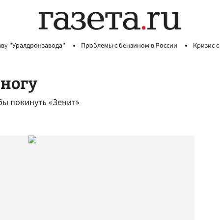
аву "Уралдронзавода"
Проблемы с бензином в России
Кризис с
 ногу
бы покинуть «Зенит»