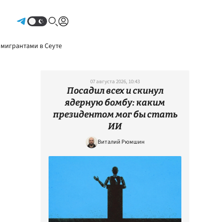
Авторизоваться
 мигрантами в Сеуте
07 августа 2026, 10:43
Посадил всех и скинул
ядерную бомбу: каким
президентом мог бы стать
ИИ
Виталий Рюмшин