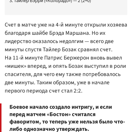
3. Тайлер Бэрри («Колорадо») — 2 (2+0)
Счет в матче уже на 4-й минуте открыли хозяева
благодаря шайбе
Брэда Маршана
. Но их
лидерство оказалось недолгим — всего две
минуты спустя Тайлер Бозак сравнял счет.
На 11-й минуте
Патрис Бержерон
вновь вывел
«мишек» вперед, и опять Бозак выступил в роли
спасителя, для чего ему также потребовалось
две минуты. Таким образом, уже в начале
первого периода счет стал 2:2.
Боевое начало создало интригу, и если
перед матчем «Бостон» считался
фаворитом, то теперь уже нельзя было что-
либо однозначно утверждать.