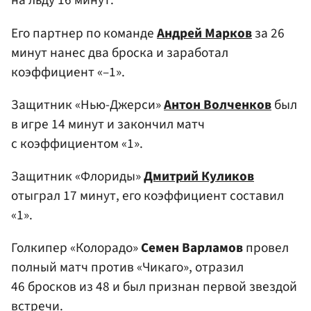
на льду 16 минут.
Его партнер по команде
Андрей Марков
за 26
минут нанес два броска и заработал
коэффициент «–1».
Защитник «Нью-Джерси»
Антон Волченков
был
в игре 14 минут и закончил матч
с коэффициентом «1».
Защитник «Флориды»
Дмитрий Куликов
отыграл 17 минут, его коэффициент составил
«1».
Голкипер «Колорадо»
Семен Варламов
провел
полный матч против «Чикаго», отразил
46 бросков из 48 и был признан первой звездой
встречи.