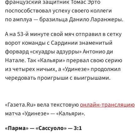
французский защитник Томас Эрто
поспособствовал успеху своего коллеги
по амплуа — бразильца Данило Ларанжеры.
А на 53-й минуте свой мяч отправил в сетку
ворот команды с Сардинии знаменитый
форвард «скуадры адзурры» Антонио ди
Натале. Так «Кальяри» прервал свою серию
из четырех ничьих, а «Удинезе» продолжил
чередовать проигрыши с выигрышами.
«Газета.Ru» вела текстовую
онлайн-трансляцию
матча «Удинезе» — «Кальяри».
«Парма» — «Сассуоло» — 3:1