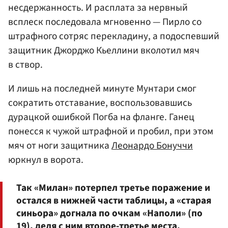
несдержанность. И расплата за нервный
всплеск последовала мгновенно — Пирло со
штрафного сотряс перекладину, а подоспевший
защитник Джорджо Кьеллини вколотил мяч
в створ.
И лишь на последней минуте Мунтари смог
сократить отставание, воспользовавшись
дурацкой ошибкой Погба на фланге. Ганец
понесся к чужой штрафной и пробил, при этом
мяч от ноги защитника
Леонардо Бонуччи
юркнул в ворота.
Так «Милан» потерпел третье поражение и
остался в нижней части таблицы, а «старая
синьора» догнала по очкам «Наполи» (по
19), деля с ним второе-третье места.