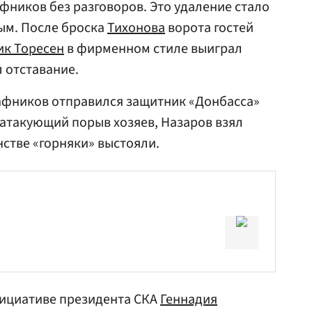
фников без разговоров. Это удаление стало
ым. После броска
Тихонова
ворота гостей
ик Торесен
в фирменном стиле выиграл
л отставание.
фников отправился защитник «Донбасса»
 атакующий порыв хозяев, Назаров взял
нстве «горняки» выстояли.
нициативе президента СКА
Геннадия