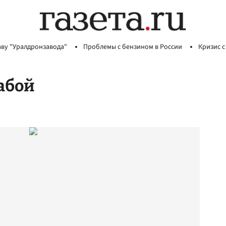
аву "Уралдронзавода"
Проблемы с бензином в России
Кризис с
абой