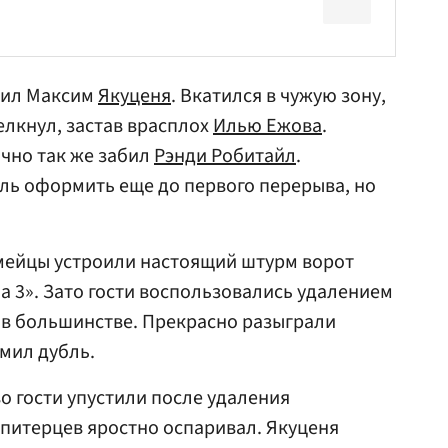
упил Максим
Якуценя
. Вкатился в чужую зону,
лкнул, застав врасплох
Илью Ежова
.
очно так же забил
Рэнди Робитайл
.
бль оформить еще до первого перерыва, но
рмейцы устроили настоящий штурм ворот
на 3». Зато гости воспользовались удалением
 в большинстве. Прекрасно разыграли
мил дубль.
 гости упустили после удаления
 питерцев яростно оспаривал. Якуценя