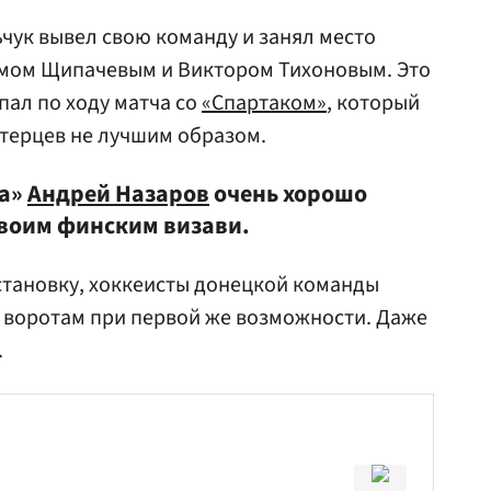
ьчук вывел свою команду и занял место
димом Щипачевым и Виктором Тихоновым. Это
ал по ходу матча со
«Спартаком»
, который
итерцев не лучшим образом.
са»
Андрей Назаров
очень хорошо
своим финским визави.
становку, хоккеисты донецкой команды
 воротам при первой же возможности. Даже
.