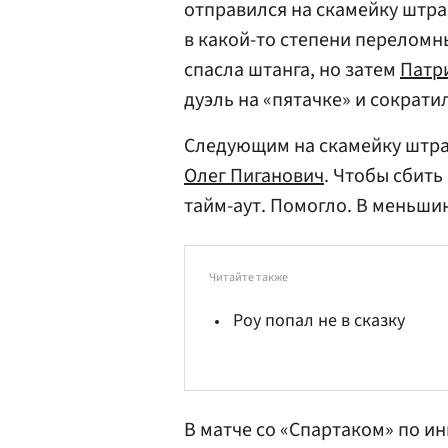
отправился на скамейку штра
в какой-то степени переломн
спасла штанга, но затем
Патр
дуэль на «пятачке» и сократи
Следующим на скамейку штра
Олег Пиганович
. Чтобы сбить
тайм-аут. Помогло. В меньши
Читайте также
Роу попал не в сказку
В матче со «Спартаком» по и