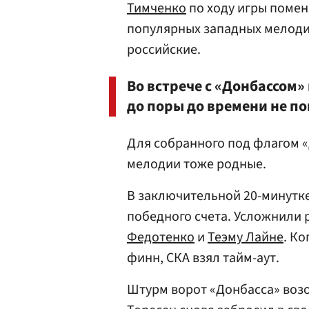
Тимченко
по ходу игры помен
популярных западных мелодий
российские.
Во встрече с «Донбассом» 
до поры до времени не по
Для собранного под флагом 
мелодии тоже родные.
В заключительной 20-минутке
победного счета. Усложнили 
Федотенко
и
Теэму Лайне
. К
финн, СКА взял тайм-аут.
Штурм ворот «Донбасса» возо