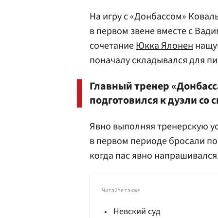
На игру с «Донбассом» Ковал
в первом звене вместе с Ва
сочетание
Юкка Ялонен
нащуп
поначалу складывался для п
Главный тренер «Донбас
подготовился к дуэли со 
Явно выполняя тренерскую у
в первом периоде бросали по
когда пас явно напрашивался
Читайте также
Невский суд