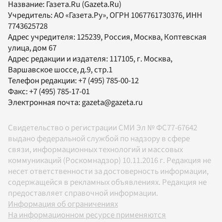
Название:
Газета.Ru
(Gazeta.Ru)
Учредитель:
АО «Газета.Ру»
, ОГРН 1067761730376, ИНН
7743625728
Адрес учредителя: 125239, Россия, Москва, Коптевская
улица, дом 67
Адрес редакции и издателя:
117105
, г.
Москва
,
Варшавское шоссе, д.9, стр.1
Телефон редакции:
+7 (495) 785-00-12
Факс:
+7 (495) 785-17-01
Электронная почта:
gazeta@gazeta.ru
Свидетельство о регистрации СМИ Эл № ФС77-67642
выдано федеральной службой по надзору в сфере
связи, информационных технологий и массовых
коммуникаций (Роскомнадзор) 10.11.2016 г. Редакция не
несет ответственности за достоверность информации,
содержащейся в рекламных объявлениях. Редакция не
предоставляет справочной информации.
Информация об ограничениях
На информационном ресурсе применяются