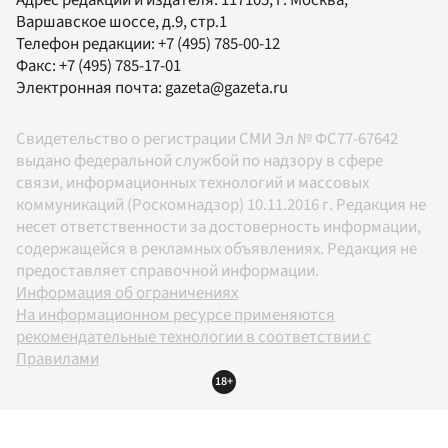
Адрес редакции и издателя:
117105
, г.
Москва
,
Варшавское шоссе, д.9, стр.1
Телефон редакции:
+7 (495) 785-00-12
Факс:
+7 (495) 785-17-01
Электронная почта:
gazeta@gazeta.ru
Свидетельство о регистрации СМИ Эл № ФС77-67642
выдано федеральной службой по надзору в сфере
связи, информационных технологий и массовых
коммуникаций (Роскомнадзор) 10.11.2016 г. Редакция не
несет ответственности за достоверность информации,
содержащейся в рекламных объявлениях. Редакция не
предоставляет справочной информации.
Информация об ограничениях
На информационном ресурсе применяются
рекомендательные технологии в соответствии с
Правилами
18+