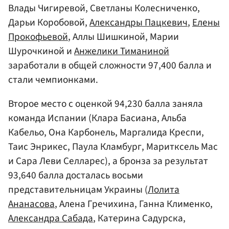
Влады Чигиревой, Светланы Колесниченко,
Дарьи Коробовой,
Александры Пацкевич
,
Елены
Прокофьевой
, Аллы Шишкиной, Марии
Шурочкиной и
Анжелики Тиманиной
заработали в общей сложности 97,400 балла и
стали чемпионками.
Второе место с оценкой 94,230 балла заняла
команда Испании (Клара Басиана, Альба
Кабельо, Она Карбонель, Маргалида Креспи,
Таис Энрикес, Паула Кламбург, Маритксель Мас
и Сара Леви Селларес), а бронза за результат
93,640 балла досталась восьми
представительницам Украины (
Лолита
Ананасова
, Алена Гречихина, Ганна Клименко,
Александра Сабада
, Катерина Садурска,