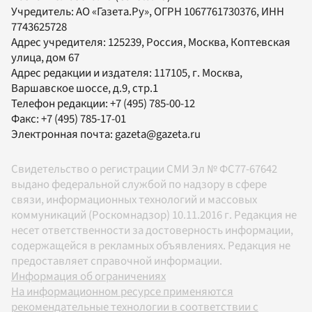
Учредитель:
АО «Газета.Ру»
, ОГРН 1067761730376, ИНН
7743625728
Адрес учредителя: 125239, Россия, Москва, Коптевская
улица, дом 67
Адрес редакции и издателя:
117105
, г.
Москва
,
Варшавское шоссе, д.9, стр.1
Телефон редакции:
+7 (495) 785-00-12
Факс:
+7 (495) 785-17-01
Электронная почта:
gazeta@gazeta.ru
Свидетельство о регистрации СМИ Эл № ФС77-67642
выдано федеральной службой по надзору в сфере
связи, информационных технологий и массовых
коммуникаций (Роскомнадзор) 10.11.2016 г. Редакция не
несет ответственности за достоверность информации,
содержащейся в рекламных объявлениях. Редакция не
предоставляет справочной информации.
Информация об ограничениях
На информационном ресурсе применяются
рекомендательные технологии в соответствии с