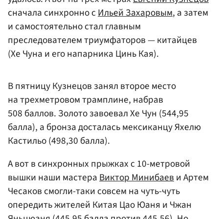
сначала синхронно с
Ильей Захаровым
, а затем
и самостоятельно стал главным
преследователем триумфаторов — китайцев
(Хе Чуна и его напарника Цинь Кая).
В пятницу Кузнецов занял второе место
на трехметровом трамплине, набрав
508 баллов. Золото завоевал Хе Чун (544,95
балла), а бронза досталась мексиканцу Яхелю
Кастильо (498,30 балла).
А вот в синхронных прыжках с 10-метровой
вышки наши мастера
Виктор Минибаев
и Артем
Чесаков смогли-таки совсем на чуть-чуть
опередить жителей Китая Цао Юаня и Чжан
Яньцюаня (445,95 балла против 445,56). Но