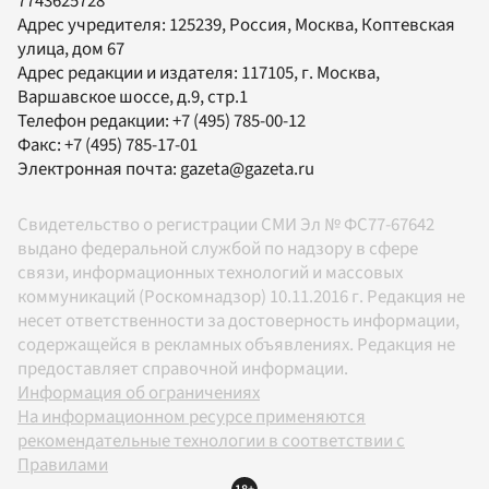
7743625728
Адрес учредителя: 125239, Россия, Москва, Коптевская
улица, дом 67
Адрес редакции и издателя:
117105
, г.
Москва
,
Варшавское шоссе, д.9, стр.1
Телефон редакции:
+7 (495) 785-00-12
Факс:
+7 (495) 785-17-01
Электронная почта:
gazeta@gazeta.ru
Свидетельство о регистрации СМИ Эл № ФС77-67642
выдано федеральной службой по надзору в сфере
связи, информационных технологий и массовых
коммуникаций (Роскомнадзор) 10.11.2016 г. Редакция не
несет ответственности за достоверность информации,
содержащейся в рекламных объявлениях. Редакция не
предоставляет справочной информации.
Информация об ограничениях
На информационном ресурсе применяются
рекомендательные технологии в соответствии с
Правилами