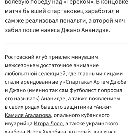
волевую победу над «Тереком». В концовке
матча бывший спартаковец заработал и
сам же реализовал пенальти, а второй мяч
забил после навеса Джано Ананидзе.
Ростовский клуб привлек минувшим
межсезоньем достаточное внимание
любопытной селекцией, где главными лицами
стали арендованные у
«Спартака»
Артем
Дзюба
и Джано (именно так сам футболист попросил
его называть) Ананидзе, а также появлением
в своих рядах бывшего защитника «Анжи»
Камиля Агаларова
, опального кубанского
ивуарийца
Игора Лоло
, а также украинского
хавбека Игоря
Худобяк
а, который, как и все