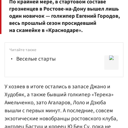
По крайней мере, в стартовом составе
грозненцев в Ростове-на-Дону вышел лишь
один новичок — голкипер Евгений Городов,
весь прошлый сезон просидевший
на скамейке в «Краснодаре».
Читайте также
Веселые старты
У хозяев в итоге остались в запасе Джано и
Худобяк, а также бывший голкипер «Терека»
Амельченко, зато Агаларов, Лоло и Дзюба
вышли с первых минут. А последние, совсем
экзотические новобранцы ростовского клуба,
анголец Бастуш и кореец Ю Бен Су, пока не