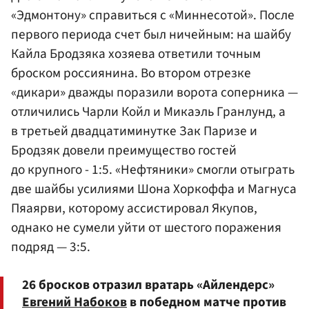
«Эдмонтону» справиться с «Миннесотой». После
первого периода счет был ничейным: на шайбу
Кайла
Бродзяк
а хозяева ответили точным
броском россиянина. Во втором отрезке
«дикари» дважды поразили ворота соперника —
отличились
Чарли Койл
и
Микаэль Гранлунд
, а
в третьей двадцатиминутке
Зак Паризе
и
Бродзяк довели преимущество гостей
до крупного - 1:5. «Нефтяники» смогли отыграть
две шайбы усилиями Шона Хоркоффа и Магнуса
Пяаярви, которому ассистировал Якупов,
однако не сумели уйти от шестого поражения
подряд — 3:5.
26 бросков отразил вратарь «Айлендерс»
Евгений Набоков
в победном матче против