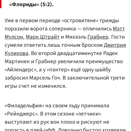
«Флориды» (5:2).
Уже в первом периоде «островитяне» трижды
поразили ворота соперника — отличились
Мэтт
Мулсон
,
Марк Штрайт
и Михаэль
Грабнер
. Гости
сумели ответить лишь точным броском
Дмитрия
Куликова
. Во второй двадцатиминутке Радек
Мартинек и Грабнер увеличили преимущество
«Айлендерс», а у «пантер» ещё одну шайбу
забросил Марсель Гоч. В заключительной трети
игры счет не изменился.
«Филадельфия» на своем льду принимала
«Рейнджерс». В этом сезоне «летчики»
выступают из рук вон плохо и рискуют не
попасть в плей-офф. Довольно быстро хозяевам