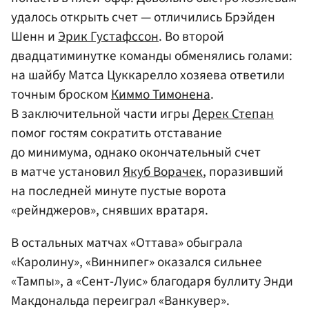
удалось открыть счет — отличились Брэйден
Шенн и
Эрик Густафссон
. Во второй
двадцатиминутке команды обменялись голами:
на шайбу Матса Цуккарелло хозяева ответили
точным броском
Киммо Тимонена
.
В заключительной части игры
Дерек Степан
помог гостям сократить отставание
до минимума, однако окончательный счет
в матче установил
Якуб Ворачек
, поразивший
на последней минуте пустые ворота
«рейнджеров», снявших вратаря.
В остальных матчах «Оттава» обыграла
«Каролину», «Виннипег» оказался сильнее
«Тампы», а «Сент-Луис» благодаря буллиту Энди
Макдональда переиграл «Ванкувер».