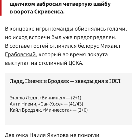
щелчком забросил четвертую шайбу
в ворота Скривенса.
В концовке игры команды обменялись голами,
но исход встречи был уже предопределен.
В составе гостей отличился белорус
Михаил
Грабовский
, который во время локаута
выступал на столичный ЦСКА.
Лэдд, Ниеми и Бродзяк — звезды дня в НХЛ
Эндрю Лэдд, «Виннипег» — (2+1)
Анти Ниеми, «Сан-Хосе» — (41/43)
Кайл Бродзяк, «Миннесота» — (2+0)
Два очка
Наиля Якупова
не помогли