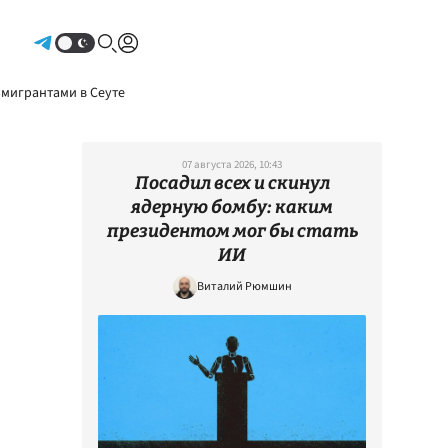
Авторизоваться
 мигрантами в Сеуте
07 августа 2026, 10:43
Посадил всех и скинул
ядерную бомбу: каким
президентом мог бы стать
ИИ
Виталий Рюмшин