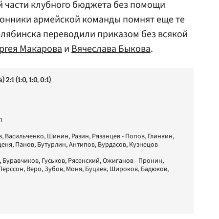
й части клубного бюджета без помощи
лонники армейской команды помнят еще те
Челябинска переводили приказом без всякой
ргея Макарова
и
Вячеслава Быкова
.
1 (1:0, 1:0, 0:1)
1
в, Васильченко, Шинин, Разин, Рязанцев - Попов, Глинкин,
ценя, Панов, Бутурлин, Антипов, Бурдасов, Кузнецов
, Буравчиков, Гуськов, Рясенский, Ожиганов - Пронин,
ерссон, Веро, Зубов, Моня, Буцаев, Широков, Бадюков,