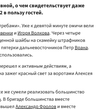
авной, о чем свидетельствует даже
2 в пользу гостей.
требами». Уже к девятой минуте омичи вели
рвенки
и
Игоря Волкова
. Через четыре
щенной шайбы на скамейку штрафников
 пятерки дальневосточников Петр
Врана
.
оспользовались.
 перешел к активным действиям, а
а зажег красный свет за воротами Алексея
се же сумели реализовать большинство
а
. В бригаде большинства вместе
и вышел
Александр Фролов
и вместе