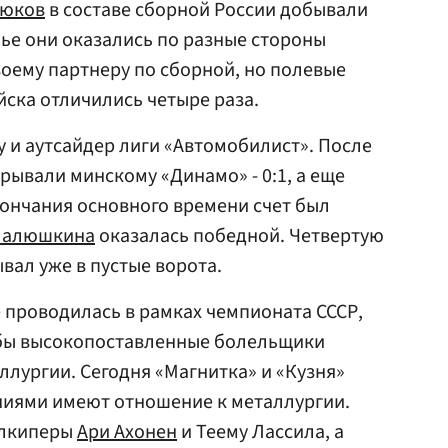
рюков
в составе сборной России добывали
нье они оказались по разные стороны
воему партнеру по сборной, но полевые
йска отличились четыре раза.
 и аутсайдер лиги «Автомобилист». После
рывали минскому «Динамо» - 0:1, а еще
кончания основного времени счет был
Малюшкина
оказалась победной. Четвертую
вал уже в пустые ворота.
е проводилась в рамках чемпионата СССР,
 бы высокопоставленные болельщики
ллургии. Сегодня «Магнитка» и «Кузня»
ниями имеют отношение к металлургии.
олкиперы
Ари Ахонен
и Теему Лассила, а