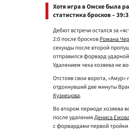
Хотя игра в Омске была р
статистика бросков – 39:3
Дебют встречи остался за «яс
2:0 после бросков
Романа Че
секунды после второй пропу
отправился форвард ударной
Удалением чеха хозяева не в
Отстояв свои ворота, «Амур»
отдохнувший две минуты Вран
Кузнецова
.
Во втором периоде хозяева в
после удаления
Дениса Ежов
с форвардами первой тройк