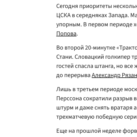
Сегодня приоритеты нескольк
ЦСКА в середняках Запада. М
упорным. В первом периоде х
Попова
.
Во второй 20-минутке «Тракт
Стани. Словацкий голкипер тр
гостей спасла штанга, но все
до перерыва
Александр Ряза
Лишь в третьем периоде моск
Перссона сократили разрыв в
штурм и даже снять вратаря 
трехматчевую победную сери
Еще на прошлой неделе фор