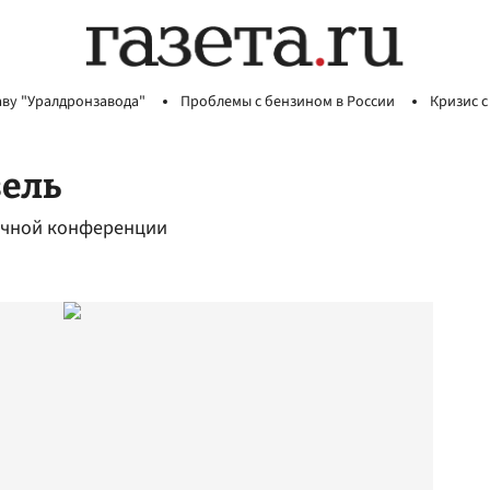
аву "Уралдронзавода"
Проблемы с бензином в России
Кризис с
зель
точной конференции