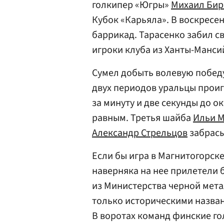
голкипер «Югры»
Михаил Би
Кубок «Карьяла». В воскресе
баррикад. Тарасенко забил с
игроки клуба из Ханты-Манси
Сумел добыть волевую победу
двух периодов уральцы проиг
за минуту и две секунды до о
равным. Третья шайба
Ильи 
Александр Стрельцов
забрасы
Если бы игра в Магнитогорск
наверняка на нее прилетели
из Министерства черной мета
только историческими назва
В воротах команд финские г