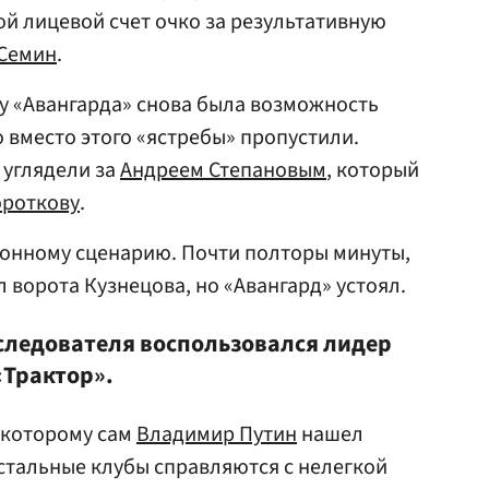
ой лицевой счет очко за результативную
Семин
.
 у «Авангарда» снова была возможность
 вместо этого «ястребы» пропустили.
 углядели за
Андреем Степановым
, который
ороткову
.
онному сценарию. Почти полторы минуты,
л ворота Кузнецова, но «Авангард» устоял.
следователя воспользовался лидер
«Трактор».
 которому сам
Владимир Путин
нашел
остальные клубы справляются с нелегкой