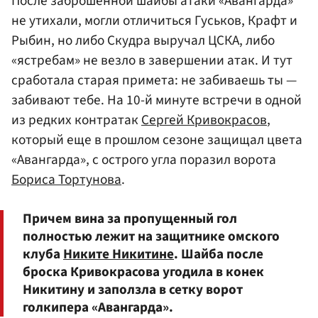
После заброшенной шайбы атаки «Авангарда»
не утихали, могли отличиться Гуськов, Крафт и
Рыбин, но либо Скудра выручал ЦСКА, либо
«ястребам» не везло в завершении атак. И тут
сработала старая примета: не забиваешь ты —
забивают тебе. На 10-й минуте встречи в одной
из редких контратак
Сергей Кривокрасов
,
который еще в прошлом сезоне защищал цвета
«Авангарда», с острого угла поразил ворота
Бориса Тортунова
.
Причем вина за пропущенный гол
полностью лежит на защитнике омского
клуба
Никите Никитине
. Шайба после
броска Кривокрасова угодила в конек
Никитину и заползла в сетку ворот
голкипера «Авангарда».