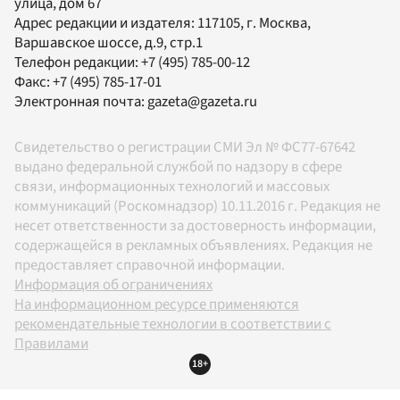
улица, дом 67
Адрес редакции и издателя:
117105
, г.
Москва
,
Варшавское шоссе, д.9, стр.1
Телефон редакции:
+7 (495) 785-00-12
Факс:
+7 (495) 785-17-01
Электронная почта:
gazeta@gazeta.ru
Свидетельство о регистрации СМИ Эл № ФС77-67642
выдано федеральной службой по надзору в сфере
связи, информационных технологий и массовых
коммуникаций (Роскомнадзор) 10.11.2016 г. Редакция не
несет ответственности за достоверность информации,
содержащейся в рекламных объявлениях. Редакция не
предоставляет справочной информации.
Информация об ограничениях
На информационном ресурсе применяются
рекомендательные технологии в соответствии с
Правилами
18+