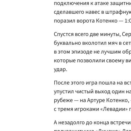
подключения к атаке защитн
сделавшего навес в штрафную
поразил ворота Котенко — 1:0
Спустся всего две минуты, Се
буквально вколотил мяч в сет
в этом эпизоде не лучшим об
которые позволили своему в
удар.
После этого игра пошла на вс
упустил чистый выход один н
рубеже — на Артуре Котенко,
с тремя игроками «Левадии» 
А незадолго до конца встреч