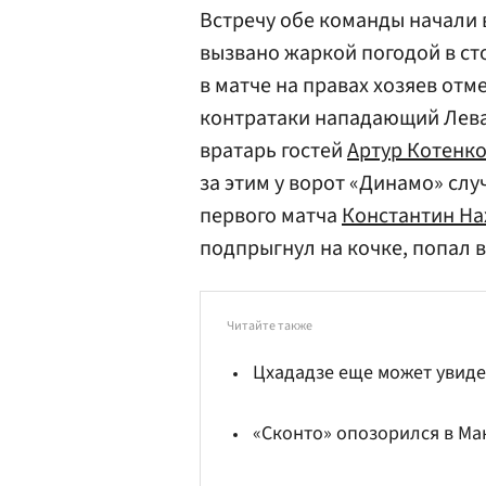
Встречу обе команды начали 
вызвано жаркой погодой в с
в матче на правах хозяев от
контратаки нападающий Лева
вратарь гостей
Артур Котенк
за этим у ворот «Динамо» слу
первого матча
Константин На
подпрыгнул на кочке, попал в
Читайте также
Цхададзе еще может увиде
«Сконто» опозорился в М