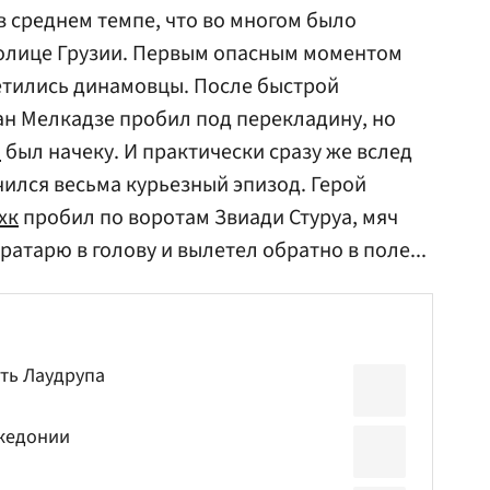
в среднем темпе, что во многом было
толице Грузии. Первым опасным моментом
метились динамовцы. После быстрой
н Мелкадзе пробил под перекладину, но
о
был начеку. И практически сразу же вслед
чился весьма курьезный эпизод. Герой
хк
пробил по воротам Звиади Стуруа, мяч
ратарю в голову и вылетел обратно в поле...
ть Лаудрупа
акедонии