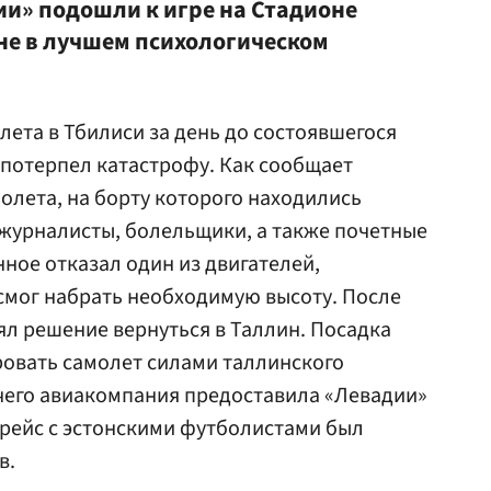
ии» подошли к игре на Стадионе
не в лучшем психологическом
елета в Тбилиси за день до состоявшегося
е потерпел катастрофу. Как сообщает
амолета, на борту которого находились
 журналисты, болельщики, а также почетные
нное отказал один из двигателей,
 смог набрать необходимую высоту. После
ял решение вернуться в Таллин. Посадка
овать самолет силами таллинского
 чего авиакомпания предоставила «Левадии»
е рейс с эстонскими футболистами был
в.