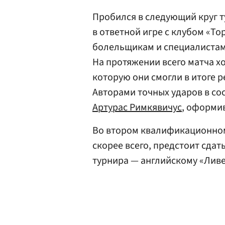
Пробился в следующий круг т
в ответной игре с клубом «То
болельщикам и специалистам 
На протяжении всего матча х
которую они смогли в итоге р
Авторами точных ударов в со
Артурас Римкявичус
, оформи
Во втором квалификационном 
скорее всего, предстоит сда
турнира — английскому «Лив