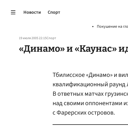
Новости
Спорт
Покушение на гл
19 июля 2005 22:15
Спорт
«Динамо» и «Каунас» и
Тбилисское «Динамо» и ви
квалификационный раунд Л
В ответных матчах грузинс
над своими оппонентами из
с Фарерских островов.