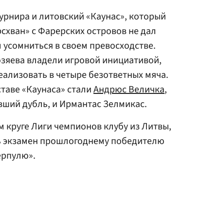
урнира и литовский «Каунас», который
рсхван» с Фарерских островов не дал
усомниться в своем превосходстве.
озяева владели игровой инициативой,
еализовать в четыре безответных мяча.
ставе «Каунаса» стали
Андрюс Величка
,
вший дубль, и Ирмантас Зелмикас.
круге Лиги чемпионов клубу из Литвы,
ть экзамен прошлогоднему победителю
ерпулю».