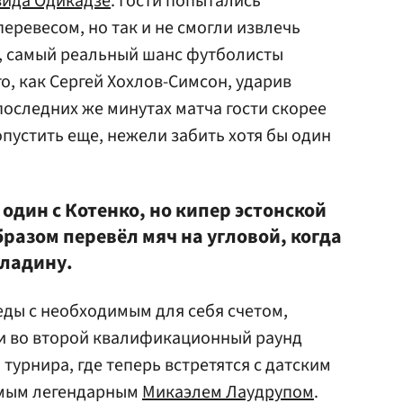
ида Одикадзе
. Гости попытались
еревесом, но так и не смогли извлечь
й, самый реальный шанс футболисты
о, как Сергей Хохлов-Симсон, ударив
 последних же минутах матча гости скорее
опустить еще, нежели забить хотя бы один
один с Котенко, но кипер эстонской
азом перевёл мяч на угловой, когда
кладину.
еды с необходимым для себя счетом,
и во второй квалификационный раунд
турнира, где теперь встретятся с датским
емым легендарным
Микаэлем Лаудрупом
.