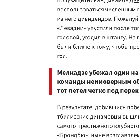
полузащитника «Динамо»
Дав
воспользоваться численным п
из него дивидендов. Пожалу
«Левадии» упустили после тог
головой, угодил в штангу. На
были ближе к тому, чтобы пр
гол.
Мелкадзе убежал один на 
команды неимоверным обр
тот летел четко под пере
В результате, добившись поб
тбилисские динамовцы вышл
самого престижного клубного 
«Брондбю», ныне возглавля