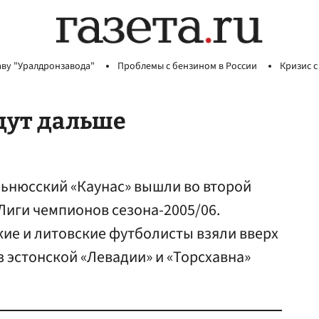
аву "Уралдронзавода"
Проблемы с бензином в России
Кризис с
дут дальше
льнюсский «Каунас» вышли во второй
иги чемпионов сезона-2005/06.
кие и литовские футболисты взяли вверх
 эстонской «Левадии» и «Торсхавна»