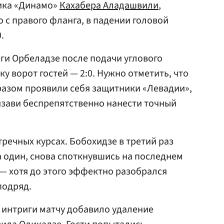
ика «Динамо»
Кахабера Аладашвили
,
 с правого фланга, в падении головой
.
рги Орбеладзе после подачи углового
ку ворот гостей — 2:0. Нужно отметить, что
разом проявили себя защитники «Левадии»,
изави беспрепятственно нанести точный
тречных курсах. Бобохидзе в третий раз
а один, снова споткнувшись на последнем
 — хотя до этого эффектно разобрался
подряд.
и интриги матчу добавило удаление