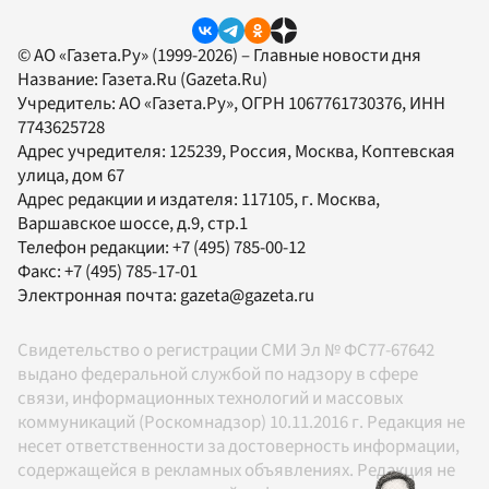
© АО «Газета.Ру» (1999-2026) – Главные новости дня
Название:
Газета.Ru
(Gazeta.Ru)
Учредитель:
АО «Газета.Ру»
, ОГРН 1067761730376, ИНН
7743625728
Адрес учредителя: 125239, Россия, Москва, Коптевская
улица, дом 67
Адрес редакции и издателя:
117105
, г.
Москва
,
Варшавское шоссе, д.9, стр.1
Телефон редакции:
+7 (495) 785-00-12
Факс:
+7 (495) 785-17-01
Электронная почта:
gazeta@gazeta.ru
Свидетельство о регистрации СМИ Эл № ФС77-67642
выдано федеральной службой по надзору в сфере
связи, информационных технологий и массовых
коммуникаций (Роскомнадзор) 10.11.2016 г. Редакция не
несет ответственности за достоверность информации,
содержащейся в рекламных объявлениях. Редакция не