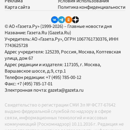
Реклама
Условия использования
Карта сайта
Политика конфиденциальности
© АО «Газета.Ру» (1999-2026) – Главные новости дня
Название:
Газета.Ru
(Gazeta.Ru)
Учредитель:
АО «Газета.Ру»
, ОГРН 1067761730376, ИНН
7743625728
Адрес учредителя: 125239, Россия, Москва, Коптевская
улица, дом 67
Адрес редакции и издателя:
117105
, г.
Москва
,
Варшавское шоссе, д.9, стр.1
Телефон редакции:
+7 (495) 785-00-12
Факс:
+7 (495) 785-17-01
Электронная почта:
gazeta@gazeta.ru
Свидетельство о регистрации СМИ Эл № ФС77-67642
выдано федеральной службой по надзору в сфере
связи, информационных технологий и массовых
коммуникаций (Роскомнадзор) 10.11.2016 г. Редакция не