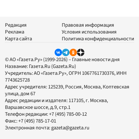
Редакция
Правовая информация
Реклама
Условия использования
Карта сайта
Политика конфиденциальности
© АО «Газета.Ру» (1999-2026) – Главные новости дня
Название:
Газета.Ru
(Gazeta.Ru)
Учредитель:
АО «Газета.Ру»
, ОГРН 1067761730376, ИНН
7743625728
Адрес учредителя: 125239, Россия, Москва, Коптевская
улица, дом 67
Адрес редакции и издателя:
117105
, г.
Москва
,
Варшавское шоссе, д.9, стр.1
Телефон редакции:
+7 (495) 785-00-12
Факс:
+7 (495) 785-17-01
Электронная почта:
gazeta@gazeta.ru