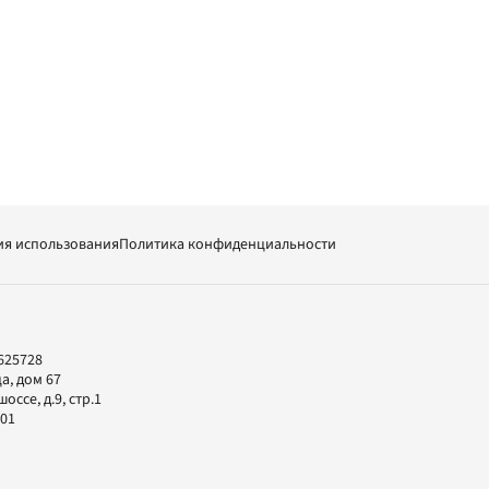
ия использования
Политика конфиденциальности
625728
а, дом 67
ссе, д.9, стр.1
-01