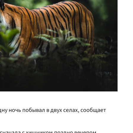
дну ночь побывал в двух селах, сообщает
о сначала с хищником поздно вечером