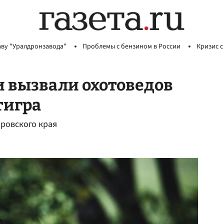
аву "Уралдронзавода"
Проблемы с бензином в России
Кризис с
и вызвали охотоведов
тигра
аровского края