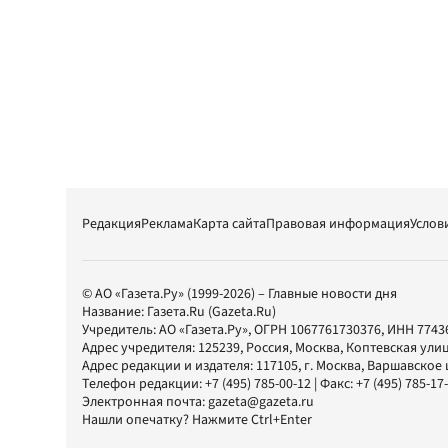
Редакция
Реклама
Карта сайта
Правовая информация
Услов
© АО «Газета.Ру» (1999-2026) – Главные новости дня
Название:
Газета.Ru
(Gazeta.Ru)
Учредитель:
АО «Газета.Ру»
, ОГРН 1067761730376, ИНН 7743
Адрес учредителя: 125239, Россия, Москва, Коптевская улиц
Адрес редакции и издателя:
117105
, г.
Москва
,
Варшавское шо
Телефон редакции:
+7 (495) 785-00-12
| Факс:
+7 (495) 785-17
Электронная почта:
gazeta@gazeta.ru
Нашли опечатку? Нажмите Ctrl+Enter