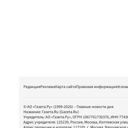
Редакция
Реклама
Карта сайта
Правовая информация
Услов
© АО «Газета.Ру» (1999-2026) – Главные новости дня
Название:
Газета.Ru
(Gazeta.Ru)
Учредитель:
АО «Газета.Ру»
, ОГРН 1067761730376, ИНН 7743
Адрес учредителя: 125239, Россия, Москва, Коптевская улиц
Адрес редакции и издателя:
117105
, г.
Москва
,
Варшавское шо