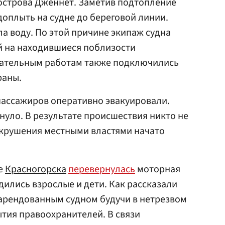
острова Дженнет. Заметив подтопление
доплыть на судне до береговой линии.
а воду. По этой причине экипаж судна
й на находившиеся поблизости
асательным работам также подключились
раны.
пассажиров оперативно эвакуировали.
нуло. В результате происшествия никто не
екрушения местными властями начато
не
Красногорска
перевернулась
моторная
дились взрослые и дети. Как рассказали
 арендованным судном будучи в нетрезвом
ытия правоохранителей. В связи