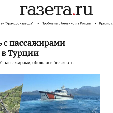
аву "Уралдронзавода"
Проблемы с бензином в России
Кризис с
ь с пассажирами
 в Турции
110 пассажирами, обошлось без жертв