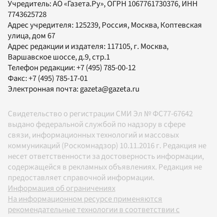
Учредитель:
АО «Газета.Ру»
, ОГРН 1067761730376, ИНН
7743625728
Адрес учредителя: 125239, Россия, Москва, Коптевская
улица, дом 67
Адрес редакции и издателя:
117105
, г.
Москва
,
Варшавское шоссе, д.9, стр.1
Телефон редакции:
+7 (495) 785-00-12
Факс:
+7 (495) 785-17-01
Электронная почта:
gazeta@gazeta.ru
Свидетельство о регистрации СМИ Эл № ФС77-67642
выдано федеральной службой по надзору в сфере
связи, информационных технологий и массовых
коммуникаций (Роскомнадзор) 10.11.2016 г. Редакция не
несет ответственности за достоверность информации,
содержащейся в рекламных объявлениях. Редакция не
предоставляет справочной информации.
Информация об ограничениях
На информационном ресурсе применяются
рекомендательные технологии в соответствии с