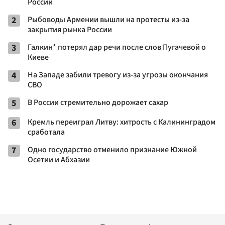
России
2
Рыбоводы Армении вышли на протесты из-за
закрытия рынка России
3
Галкин* потерял дар речи после слов Пугачевой о
Киеве
4
На Западе забили тревогу из-за угрозы окончания
СВО
5
В России стремительно дорожает сахар
6
Кремль переиграл Литву: хитрость с Калининградом
сработала
7
Одно государство отменило признание Южной
Осетии и Абхазии