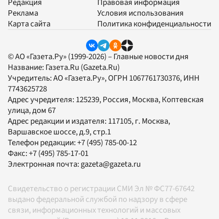
Редакция
Правовая информация
Реклама
Условия использования
Карта сайта
Политика конфиденциальности
© АО «Газета.Ру» (1999-2026) – Главные новости дня
Название:
Газета.Ru
(Gazeta.Ru)
Учредитель:
АО «Газета.Ру»
, ОГРН 1067761730376, ИНН
7743625728
Адрес учредителя: 125239, Россия, Москва, Коптевская
улица, дом 67
Адрес редакции и издателя:
117105
, г.
Москва
,
Варшавское шоссе, д.9, стр.1
Телефон редакции:
+7 (495) 785-00-12
Факс:
+7 (495) 785-17-01
Электронная почта:
gazeta@gazeta.ru
Свидетельство о регистрации СМИ Эл № ФС77-67642
выдано федеральной службой по надзору в сфере
связи, информационных технологий и массовых