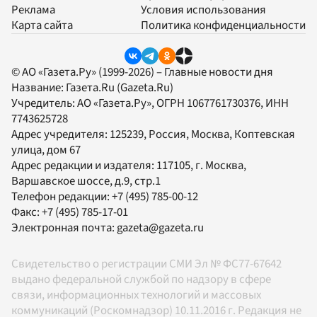
Реклама
Условия использования
Карта сайта
Политика конфиденциальности
© АО «Газета.Ру» (1999-2026) – Главные новости дня
Название:
Газета.Ru
(Gazeta.Ru)
Учредитель:
АО «Газета.Ру»
, ОГРН 1067761730376, ИНН
7743625728
Адрес учредителя: 125239, Россия, Москва, Коптевская
улица, дом 67
Адрес редакции и издателя:
117105
, г.
Москва
,
Варшавское шоссе, д.9, стр.1
Телефон редакции:
+7 (495) 785-00-12
Факс:
+7 (495) 785-17-01
Электронная почта:
gazeta@gazeta.ru
Свидетельство о регистрации СМИ Эл № ФС77-67642
выдано федеральной службой по надзору в сфере
связи, информационных технологий и массовых
коммуникаций (Роскомнадзор) 10.11.2016 г. Редакция не