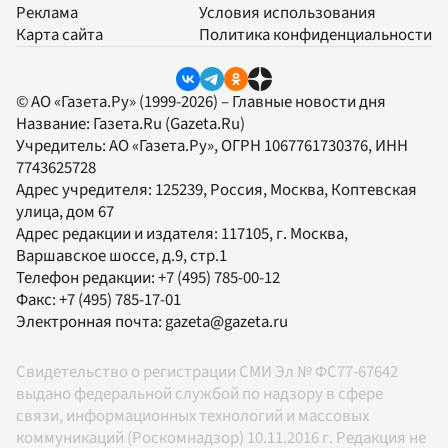
Реклама
Условия использования
Карта сайта
Политика конфиденциальности
© АО «Газета.Ру» (1999-2026) – Главные новости дня
Название:
Газета.Ru
(Gazeta.Ru)
Учредитель:
АО «Газета.Ру»
, ОГРН 1067761730376, ИНН
7743625728
Адрес учредителя: 125239, Россия, Москва, Коптевская
улица, дом 67
Адрес редакции и издателя:
117105
, г.
Москва
,
Варшавское шоссе, д.9, стр.1
Телефон редакции:
+7 (495) 785-00-12
Факс:
+7 (495) 785-17-01
Электронная почта:
gazeta@gazeta.ru
Свидетельство о регистрации СМИ Эл № ФС77-67642
выдано федеральной службой по надзору в сфере
связи, информационных технологий и массовых
коммуникаций (Роскомнадзор) 10.11.2016 г. Редакция не