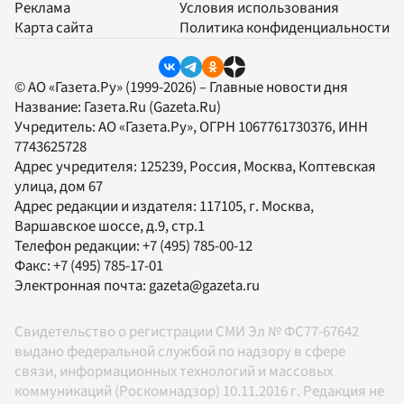
Реклама
Условия использования
Карта сайта
Политика конфиденциальности
© АО «Газета.Ру» (1999-2026) – Главные новости дня
Название:
Газета.Ru
(Gazeta.Ru)
Учредитель:
АО «Газета.Ру»
, ОГРН 1067761730376, ИНН
7743625728
Адрес учредителя: 125239, Россия, Москва, Коптевская
улица, дом 67
Адрес редакции и издателя:
117105
, г.
Москва
,
Варшавское шоссе, д.9, стр.1
Телефон редакции:
+7 (495) 785-00-12
Факс:
+7 (495) 785-17-01
Электронная почта:
gazeta@gazeta.ru
Свидетельство о регистрации СМИ Эл № ФС77-67642
выдано федеральной службой по надзору в сфере
связи, информационных технологий и массовых
коммуникаций (Роскомнадзор) 10.11.2016 г. Редакция не