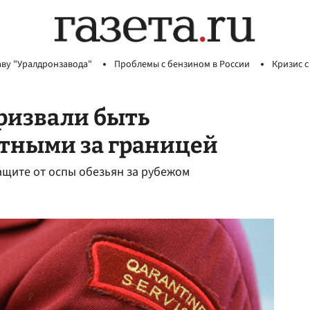
аву "Уралдронзавода"
Проблемы с бензином в России
Кризис с
ризвали быть
тными за границей
ащите от оспы обезьян за рубежом