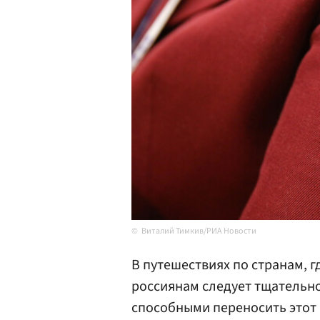
Виталий Тимкив/РИА Новости
В путешествиях по странам, г
россиянам следует тщательно
способными переносить этот