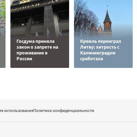
Госдума приняла
Кремль переиграл
закон о запрете на
Литву: хитрость с
проживание в
Калининградом
России
сработала
ия использования
Политика конфиденциальности