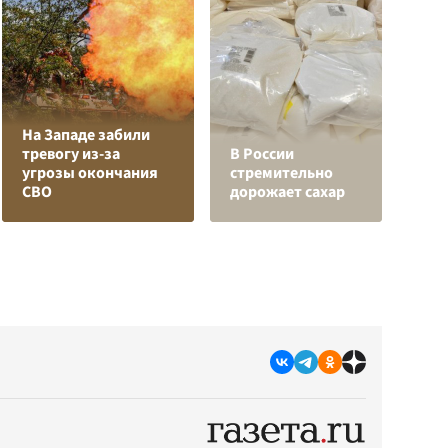
На Западе забили
Л
тревогу из-за
В России
з
угрозы окончания
стремительно
в
СВО
дорожает сахар
р