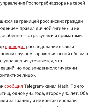
 управление
Роспотребнадзор
а на своей
щихся за границей российских граждан
юдением правил личной гигиены и не
 особенно — с грызунами и приматами.
ор
проводит
расследование в связи
новым случаем заражения оспой обезьян.
о управления уточняется, что
левший, но под эпидемиологическим
контактное лицо».
ек
сообщил
Telegram-канал Mash. По его
тищ, одному 43 года, второму 45 лет. Оба
дили за границу и не контактировали