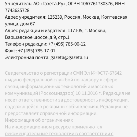
Учредитель:
АО «Газета.Ру»
, ОГРН 1067761730376, ИНН
7743625728
Адрес учредителя: 125239, Россия, Москва, Коптевская
улица, дом 67
Адрес редакции и издателя:
117105
, г.
Москва
,
Варшавское шоссе, д.9, стр.1
Телефон редакции:
+7 (495) 785-00-12
Факс:
+7 (495) 785-17-01
Электронная почта:
gazeta@gazeta.ru
Свидетельство о регистрации СМИ Эл № ФС77-67642
выдано федеральной службой по надзору в сфере
связи, информационных технологий и массовых
коммуникаций (Роскомнадзор) 10.11.2016 г. Редакция не
несет ответственности за достоверность информации,
содержащейся в рекламных объявлениях. Редакция не
предоставляет справочной информации.
Информация об ограничениях
На информационном ресурсе применяются
рекомендательные технологии в соответствии с