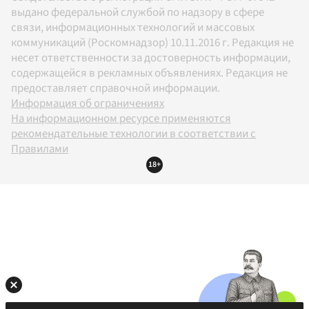
выдано федеральной службой по надзору в сфере
связи, информационных технологий и массовых
коммуникаций (Роскомнадзор) 10.11.2016 г. Редакция не
несет ответственности за достоверность информации,
содержащейся в рекламных объявлениях. Редакция не
предоставляет справочной информации.
Информация об ограничениях
На информационном ресурсе применяются
рекомендательные технологии в соответствии с
Правилами
18+