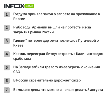
1
Госдума приняла закон о запрете на проживание в
России
2
Рыбоводы Армении вышли на протесты из-за
закрытия рынка России
3
Галкин* потерял дар речи после слов Пугачевой о
Киеве
4
Кремль переиграл Литву: хитрость с Калининградом
сработала
5
На Западе забили тревогу из-за угрозы окончания
СВО
6
В России стремительно дорожает сахар
7
Ермолаев день: что можно и нельзя делать 8 августа