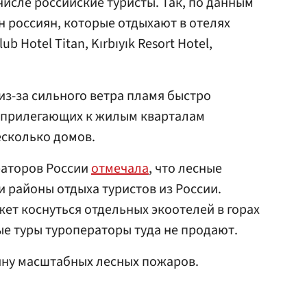
 числе российские туристы. Так, по данным
н россиян, которые отдыхают в отелях
ub Hotel Titan, Kırbıyık Resort Hotel,
из-за сильного ветра пламя быстро
о прилегающих к жилым кварталам
есколько домов.
раторов России
отмечала
, что лесные
и районы отдыха туристов из России.
жет коснуться отдельных экоотелей в горах
ые туры туроператоры туда не продают.
ну масштабных лесных пожаров.