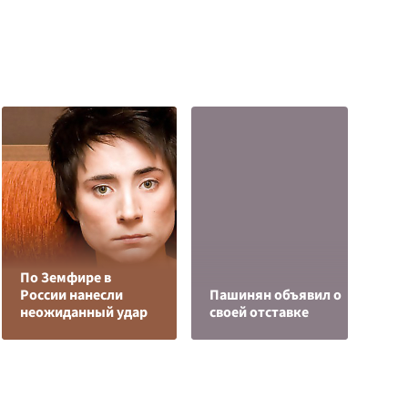
По Земфире в
Б
России нанесли
Пашинян объявил о
В
неожиданный удар
своей отставке
Р