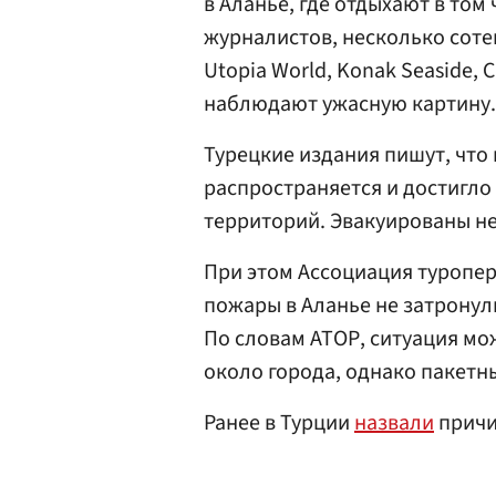
в Аланье, где отдыхают в том
журналистов, несколько соте
Utopia World, Konak Seaside, Cl
наблюдают ужасную картину.
Турецкие издания пишут, что 
распространяется и достигл
территорий. Эвакуированы н
При этом Ассоциация туропе
пожары в Аланье не затронул
По словам АТОР, ситуация мо
около города, однако пакетн
Ранее в Турции
назвали
причи