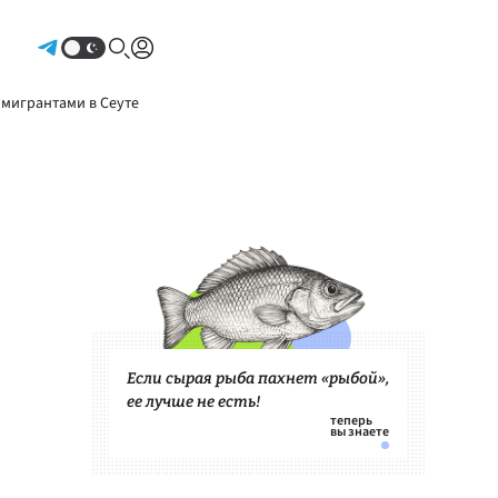
Авторизоваться
 мигрантами в Сеуте
Если сырая рыба пахнет «рыбой»,
ее лучше не есть!