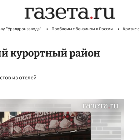
аву "Уралдронзавода"
Проблемы с бензином в России
Кризис с
ий курортный район
стов из отелей