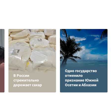
Одно государство
В России
отменило
стремительно
признание Южной
дорожает сахар
Осетии и Абхазии