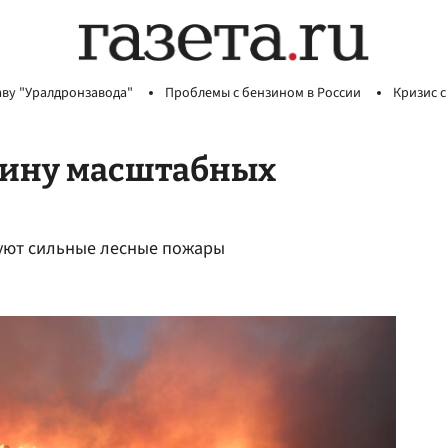
аву "Уралдронзавода"
Проблемы с бензином в России
Кризис с
чину масштабных
ушуют сильные лесные пожары