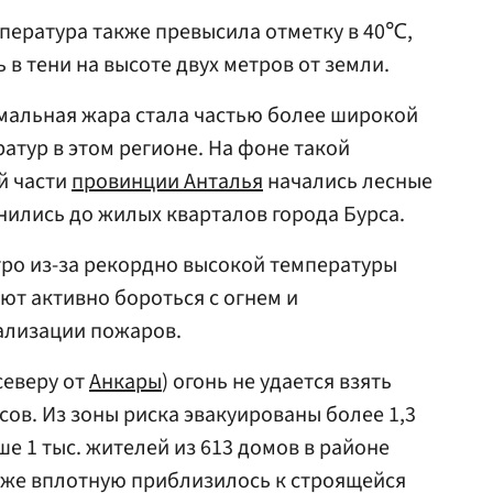
пература также превысила отметку в 40℃,
в тени на высоте двух метров от земли.
ремальная жара стала частью более широкой
тур в этом регионе. На фоне такой
й части
провинции Анталья
начались лесные
ились до жилых кварталов города Бурса.
ро из-за рекордно высокой температуры
ют активно бороться с огнем и
ализации пожаров.
северу от
Анкары
) огонь не удается взять
сов. Из зоны риска эвакуированы более 1,3
ше 1 тыс. жителей из 613 домов в районе
кже вплотную приблизилось к строящейся