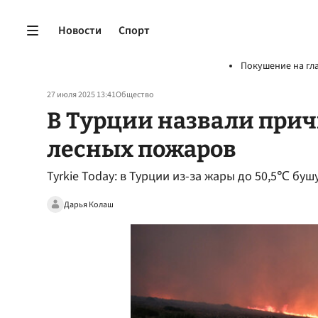
Новости
Спорт
Покушение на гл
27 июля 2025 13:41
Общество
В Турции назвали при
лесных пожаров
Tyrkie Today: в Турции из-за жары до 50,5℃ б
Дарья Колаш