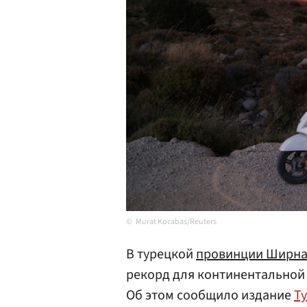
Murat Kocabas/Reuters
В турецкой
провинции Ширн
рекорд для континентальной 
Об этом сообщило издание
Ty