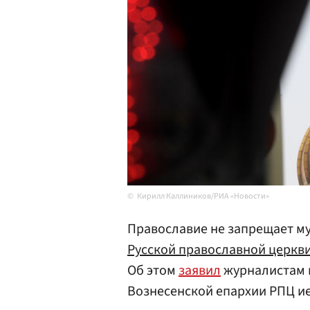
Кирилл Каллиников/РИА «Новости»
Православие не запрещает м
Русской православной церкв
Об этом
заявил
журналистам и
Вознесенской епархии РПЦ и