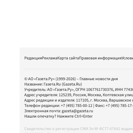
Редакция
Реклама
Карта сайта
Правовая информация
Услов
© АО «Газета.Ру» (1999-2026) – Главные новости дня
Название:
Газета.Ru
(Gazeta.Ru)
Учредитель:
АО «Газета.Ру»
, ОГРН 1067761730376, ИНН 7743
Адрес учредителя: 125239, Россия, Москва, Коптевская улиц
Адрес редакции и издателя:
117105
, г.
Москва
,
Варшавское шо
Телефон редакции:
+7 (495) 785-00-12
| Факс:
+7 (495) 785-17
Электронная почта:
gazeta@gazeta.ru
Нашли опечатку? Нажмите Ctrl+Enter
Свидетельство о регистрации СМИ Эл № ФС77-67642 выда