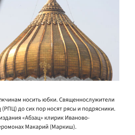
ужчинам носить юбки. Священнослужители
и
(РПЦ) до сих пор носят рясы и подрясники.
здания «Абзац» клирик Иваново-
еромонах Макарий (Маркиш).