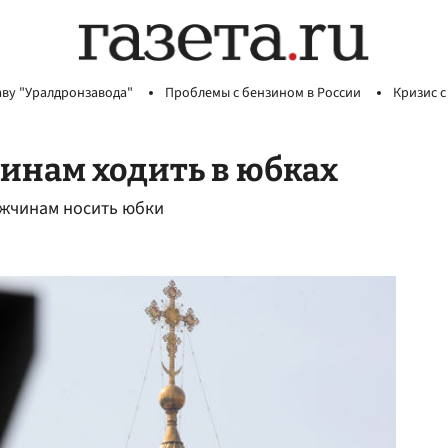
аву "Уралдронзавода"
Проблемы с бензином в России
Кризис с
инам ходить в юбках
ужчинам носить юбки