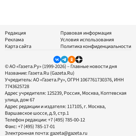
Редакция
Правовая информация
Реклама
Условия использования
Карта сайта
Политика конфиденциальности
© АО «Газета.Ру» (1999-2026) – Главные новости дня
Название:
Газета.Ru
(Gazeta.Ru)
Учредитель:
АО «Газета.Ру»
, ОГРН 1067761730376, ИНН
7743625728
Адрес учредителя: 125239, Россия, Москва, Коптевская
улица, дом 67
Адрес редакции и издателя:
117105
, г.
Москва
,
Варшавское шоссе, д.9, стр.1
Телефон редакции:
+7 (495) 785-00-12
Факс:
+7 (495) 785-17-01
Электронная почта:
gazeta@gazeta.ru