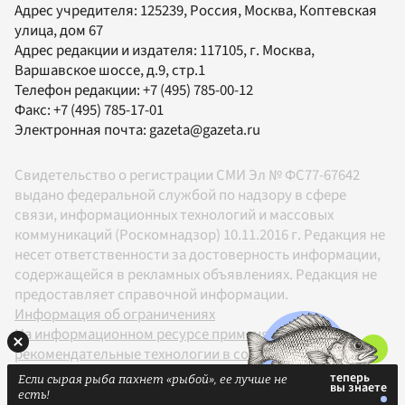
Адрес учредителя: 125239, Россия, Москва, Коптевская
улица, дом 67
Адрес редакции и издателя:
117105
, г.
Москва
,
Варшавское шоссе, д.9, стр.1
Телефон редакции:
+7 (495) 785-00-12
Факс:
+7 (495) 785-17-01
Электронная почта:
gazeta@gazeta.ru
Свидетельство о регистрации СМИ Эл № ФС77-67642
выдано федеральной службой по надзору в сфере
связи, информационных технологий и массовых
коммуникаций (Роскомнадзор) 10.11.2016 г. Редакция не
несет ответственности за достоверность информации,
содержащейся в рекламных объявлениях. Редакция не
предоставляет справочной информации.
Информация об ограничениях
На информационном ресурсе применяются
рекомендательные технологии в соответствии с
Правилами
Если сырая рыба пахнет «рыбой», ее лучше не
18+
есть!