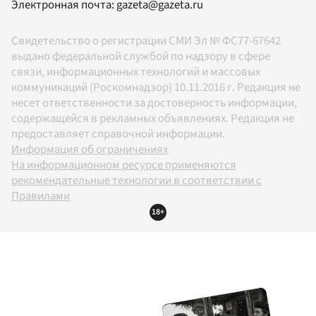
Электронная почта:
gazeta@gazeta.ru
Свидетельство о регистрации СМИ Эл № ФС77-67642
выдано федеральной службой по надзору в сфере
связи, информационных технологий и массовых
коммуникаций (Роскомнадзор) 10.11.2016 г. Редакция не
несет ответственности за достоверность информации,
содержащейся в рекламных объявлениях. Редакция не
предоставляет справочной информации.
Информация об ограничениях
На информационном ресурсе применяются
рекомендательные технологии в соответствии с
Правилами
18+