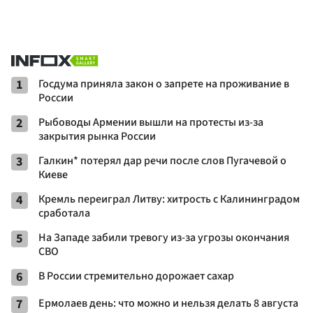
1
Госдума приняла закон о запрете на проживание в
России
2
Рыбоводы Армении вышли на протесты из-за
закрытия рынка России
3
Галкин* потерял дар речи после слов Пугачевой о
Киеве
4
Кремль переиграл Литву: хитрость с Калининградом
сработала
5
На Западе забили тревогу из-за угрозы окончания
СВО
6
В России стремительно дорожает сахар
7
Ермолаев день: что можно и нельзя делать 8 августа