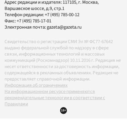
Адрес редакции и издателя:
117105
, г.
Москва
,
Варшавское шоссе, д.9, стр.1
Телефон редакции:
+7 (495) 785-00-12
Факс:
+7 (495) 785-17-01
Электронная почта:
gazeta@gazeta.ru
Свидетельство о регистрации СМИ Эл № ФС77-67642
выдано федеральной службой по надзору в сфере
связи, информационных технологий и массовых
коммуникаций (Роскомнадзор) 10.11.2016 г. Редакция не
несет ответственности за достоверность информации,
содержащейся в рекламных объявлениях. Редакция не
предоставляет справочной информации.
Информация об ограничениях
На информационном ресурсе применяются
рекомендательные технологии в соответствии с
Правилами
18+