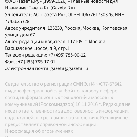
© АО «Газета.Ру» (1999-2026) – Главные новости дня
Название:
Газета.Ru
(Gazeta.Ru)
Учредитель:
АО «Газета.Ру»
, ОГРН 1067761730376, ИНН
7743625728
Адрес учредителя: 125239, Россия, Москва, Коптевская
улица, дом 67
Адрес редакции и издателя:
117105
, г.
Москва
,
Варшавское шоссе, д.9, стр.1
Телефон редакции:
+7 (495) 785-00-12
Факс:
+7 (495) 785-17-01
Электронная почта:
gazeta@gazeta.ru
Свидетельство о регистрации СМИ Эл № ФС77-67642
выдано федеральной службой по надзору в сфере
связи, информационных технологий и массовых
коммуникаций (Роскомнадзор) 10.11.2016 г. Редакция не
несет ответственности за достоверность информации,
содержащейся в рекламных объявлениях. Редакция не
предоставляет справочной информации.
Информация об ограничениях