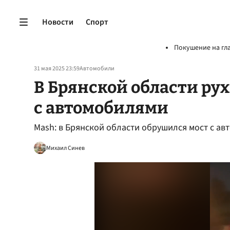
Новости
Спорт
Покушение на гл
31 мая 2025 23:59
Автомобили
В Брянской области ру
с автомобилями
Mash: в Брянской области обрушился мост с ав
Михаил Синев