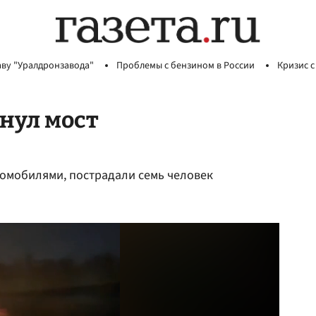
аву "Уралдронзавода"
Проблемы с бензином в России
Кризис с
хнул мост
томобилями, пострадали семь человек