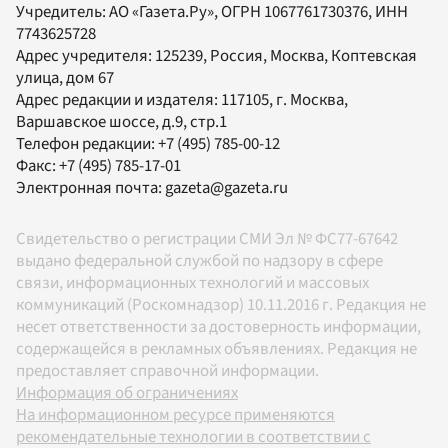
Учредитель:
АО «Газета.Ру»
, ОГРН 1067761730376, ИНН
7743625728
Адрес учредителя: 125239, Россия, Москва, Коптевская
улица, дом 67
Адрес редакции и издателя:
117105
, г.
Москва
,
Варшавское шоссе, д.9, стр.1
Телефон редакции:
+7 (495) 785-00-12
Факс:
+7 (495) 785-17-01
Электронная почта:
gazeta@gazeta.ru
Свидетельство о регистрации СМИ Эл № ФС77-67642
выдано федеральной службой по надзору в сфере
связи, информационных технологий и массовых
коммуникаций (Роскомнадзор) 10.11.2016 г. Редакция не
несет ответственности за достоверность информации,
содержащейся в рекламных объявлениях. Редакция не
предоставляет справочной информации.
Информация об ограничениях
На информационном ресурсе применяются
рекомендательные технологии в соответствии с