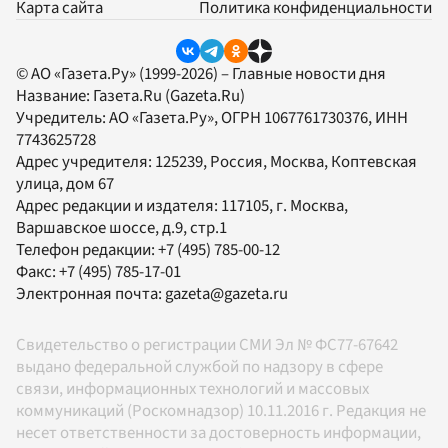
Карта сайта
Политика конфиденциальности
© АО «Газета.Ру» (1999-2026) – Главные новости дня
Название:
Газета.Ru
(Gazeta.Ru)
Учредитель:
АО «Газета.Ру»
, ОГРН 1067761730376, ИНН
7743625728
Адрес учредителя: 125239, Россия, Москва, Коптевская
улица, дом 67
Адрес редакции и издателя:
117105
, г.
Москва
,
Варшавское шоссе, д.9, стр.1
Телефон редакции:
+7 (495) 785-00-12
Факс:
+7 (495) 785-17-01
Электронная почта:
gazeta@gazeta.ru
Свидетельство о регистрации СМИ Эл № ФС77-67642
выдано федеральной службой по надзору в сфере
связи, информационных технологий и массовых
коммуникаций (Роскомнадзор) 10.11.2016 г. Редакция не
несет ответственности за достоверность информации,