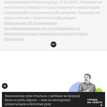
коммуникаций (Роскомнадзор) 10.11.2016 г. Редакция не
несет ответственности за достоверность информации,
содержащейся в рекламных объявлениях. Редакция не
предоставляет справочной информации.
Информация об ограничениях
На информационном ресурсе применяются
рекомендательные технологии в соответствии с
Правилами
18+
Знаменитая поза Сталина с ладонью за пазухой
была не ради образа — так он маскировал
искалеченную в детстве руку