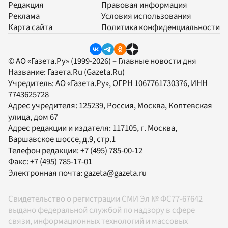
Редакция
Правовая информация
Реклама
Условия использования
Карта сайта
Политика конфиденциальности
© АО «Газета.Ру» (1999-2026) – Главные новости дня
Название:
Газета.Ru
(Gazeta.Ru)
Учредитель:
АО «Газета.Ру»
, ОГРН 1067761730376, ИНН
7743625728
Адрес учредителя: 125239, Россия, Москва, Коптевская
улица, дом 67
Адрес редакции и издателя:
117105
, г.
Москва
,
Варшавское шоссе, д.9, стр.1
Телефон редакции:
+7 (495) 785-00-12
Факс:
+7 (495) 785-17-01
Электронная почта:
gazeta@gazeta.ru
Свидетельство о регистрации СМИ Эл № ФС77-67642
выдано федеральной службой по надзору в сфере
связи, информационных технологий и массовых