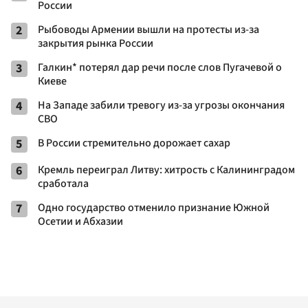
России
2
Рыбоводы Армении вышли на протесты из-за
закрытия рынка России
3
Галкин* потерял дар речи после слов Пугачевой о
Киеве
4
На Западе забили тревогу из-за угрозы окончания
СВО
5
В России стремительно дорожает сахар
6
Кремль переиграл Литву: хитрость с Калининградом
сработала
7
Одно государство отменило признание Южной
Осетии и Абхазии