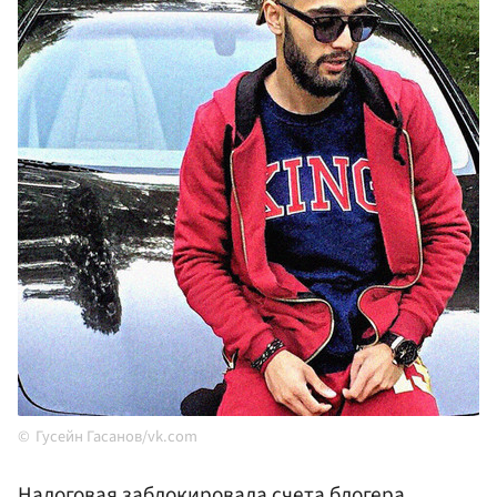
Гусейн Гасанов/vk.com
Налоговая заблокировала счета блогера