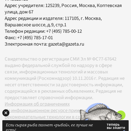
Адрес учредителя: 125239, Россия, Москва, Коптевская
улица, дом 67
Адрес редакции и издателя:
117105
, г.
Москва
,
Варшавское шоссе, д.9, стр.1
Телефон редакции:
+7 (495) 785-00-12
Факс:
+7 (495) 785-17-01
Электронная почта:
gazeta@gazeta.ru
Свидетельство о регистрации СМИ Эл № ФС77-67642
выдано федеральной службой по надзору в сфере
связи, информационных технологий и массовых
коммуникаций (Роскомнадзор) 10.11.2016 г. Редакция не
несет ответственности за достоверность информации,
содержащейся в рекламных объявлениях. Редакция не
предоставляет справочной информации.
Информация об ограничениях
На информационном ресурсе применяются
рекомендательные технологии в соответствии с
Правилами
Если сырая рыба пахнет «рыбой», ее лучше не
18+
есть!