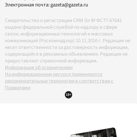
Электронная почта:
gazeta@gazeta.ru
Свидетельство о регистрации СМИ Эл № ФС77-67642
выдано федеральной службой по надзору в сфере
связи, информационных технологий и массовых
коммуникаций (Роскомнадзор) 10.11.2016 г. Редакция не
несет ответственности за достоверность информации,
содержащейся в рекламных объявлениях. Редакция не
предоставляет справочной информации.
Информация об ограничениях
На информационном ресурсе применяются
рекомендательные технологии в соответствии с
Правилами
18+