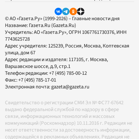
© АО «Газета.Ру» (1999-2026) – Главные новости дня
Название:
Газета.Ru
(Gazeta.Ru)
Учредитель:
АО «Газета.Ру»
, ОГРН 1067761730376, ИНН
7743625728
Адрес учредителя: 125239, Россия, Москва, Коптевская
улица, дом 67
Адрес редакции и издателя:
117105
, г.
Москва
,
Варшавское шоссе, д.9, стр.1
Телефон редакции:
+7 (495) 785-00-12
Факс:
+7 (495) 785-17-01
Электронная почта:
gazeta@gazeta.ru
Свидетельство о регистрации СМИ Эл № ФС77-67642
выдано федеральной службой по надзору в сфере
связи, информационных технологий и массовых
коммуникаций (Роскомнадзор) 10.11.2016 г. Редакция не
несет ответственности за достоверность информации,
содержащейся в рекламных объявлениях. Редакция не