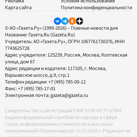
Реклама
Условия использования
Карта сайта
Политика конфиденциальности
© АО «Газета.Ру» (1999-2026) – Главные новости дня
Название:
Газета.Ru
(Gazeta.Ru)
Учредитель:
АО «Газета.Ру»
, ОГРН 1067761730376, ИНН
7743625728
Адрес учредителя: 125239, Россия, Москва, Коптевская
улица, дом 67
Адрес редакции и издателя:
117105
, г.
Москва
,
Варшавское шоссе, д.9, стр.1
Телефон редакции:
+7 (495) 785-00-12
Факс:
+7 (495) 785-17-01
Электронная почта:
gazeta@gazeta.ru
Свидетельство о регистрации СМИ Эл № ФС77-67642
выдано федеральной службой по надзору в сфере
связи, информационных технологий и массовых
коммуникаций (Роскомнадзор) 10.11.2016 г. Редакция не