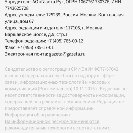
Учредитель:
АО «Газета.Ру»
, ОГРН 1067761730376, ИНН
7743625728
Адрес учредителя: 125239, Россия, Москва, Коптевская
улица, дом 67
Адрес редакции и издателя:
117105
, г.
Москва
,
Варшавское шоссе, д.9, стр.1
Телефон редакции:
+7 (495) 785-00-12
Факс:
+7 (495) 785-17-01
Электронная почта:
gazeta@gazeta.ru
Свидетельство о регистрации СМИ Эл № ФС77-67642
выдано федеральной службой по надзору в сфере
связи, информационных технологий и массовых
коммуникаций (Роскомнадзор) 10.11.2016 г. Редакция не
несет ответственности за достоверность информации,
содержащейся в рекламных объявлениях. Редакция не
предоставляет справочной информации.
Информация об ограничениях
На информационном ресурсе применяются
рекомендательные технологии в соответствии с