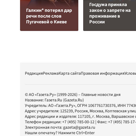
Госдума приняла
Галкин* потерял дар
закон о запрете на
речи после слов
проживание в
Пугачевой о Киеве
России
Редакция
Реклама
Карта сайта
Правовая информация
Услов
© АО «Газета.Ру» (1999-2026) – Главные новости дня
Название:
Газета.Ru
(Gazeta.Ru)
Учредитель:
АО «Газета.Ру»
, ОГРН 1067761730376, ИНН 7743
Адрес учредителя: 125239, Россия, Москва, Коптевская улиц
Адрес редакции и издателя:
117105
, г.
Москва
,
Варшавское шо
Телефон редакции:
+7 (495) 785-00-12
| Факс:
+7 (495) 785-17
Электронная почта:
gazeta@gazeta.ru
Нашли опечатку? Нажмите Ctrl+Enter