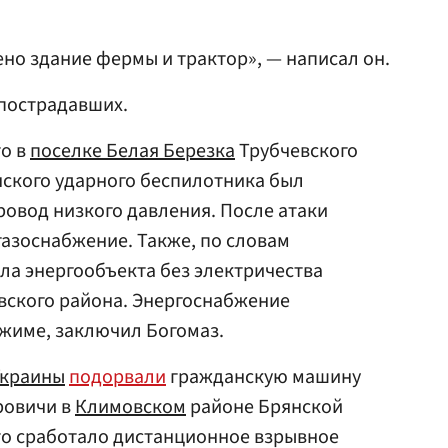
ено здание фермы и трактор», — написал он.
 пострадавших.
то в
поселке Белая Березка
Трубчевского
нского ударного беспилотника был
овод низкого давления. После атаки
газоснабжение. Также, по словам
ела энергообъекта без электричества
вского района. Энергоснабжение
жиме, заключил Богомаз.
Украины
подорвали
гражданскую машину
ровичи в
Климовском
районе Брянской
то сработало дистанционное взрывное