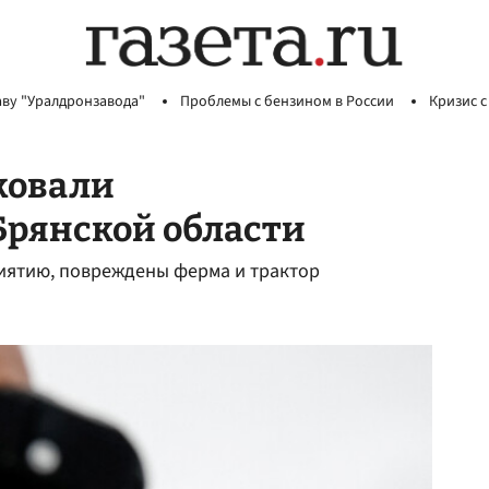
аву "Уралдронзавода"
Проблемы с бензином в России
Кризис с
ковали
Брянской области
иятию, повреждены ферма и трактор