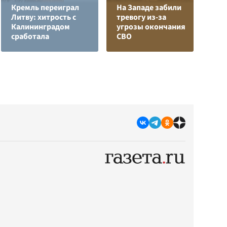
Кремль переиграл
На Западе забили
Литву: хитрость с
тревогу из-за
В
Калининградом
угрозы окончания
с
сработала
СВО
д