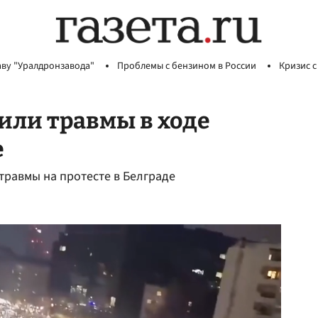
аву "Уралдронзавода"
Проблемы с бензином в России
Кризис с
чили травмы в ходе
е
травмы на протесте в Белграде