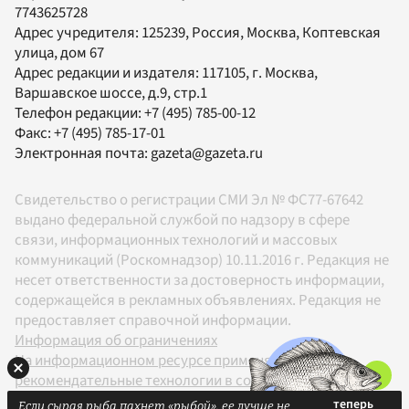
7743625728
Адрес учредителя: 125239, Россия, Москва, Коптевская
улица, дом 67
Адрес редакции и издателя:
117105
, г.
Москва
,
Варшавское шоссе, д.9, стр.1
Телефон редакции:
+7 (495) 785-00-12
Факс:
+7 (495) 785-17-01
Электронная почта:
gazeta@gazeta.ru
Свидетельство о регистрации СМИ Эл № ФС77-67642
выдано федеральной службой по надзору в сфере
связи, информационных технологий и массовых
коммуникаций (Роскомнадзор) 10.11.2016 г. Редакция не
несет ответственности за достоверность информации,
содержащейся в рекламных объявлениях. Редакция не
предоставляет справочной информации.
Информация об ограничениях
На информационном ресурсе применяются
рекомендательные технологии в соответствии с
Правилами
Если сырая рыба пахнет «рыбой», ее лучше не