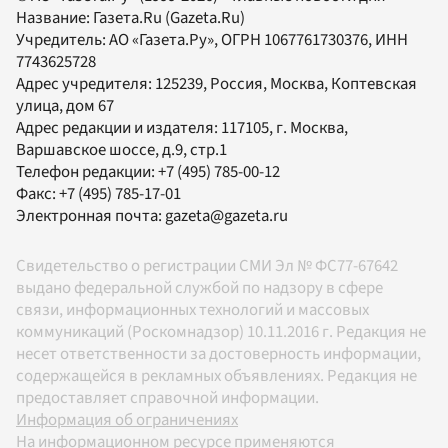
Название:
Газета.Ru
(Gazeta.Ru)
Учредитель:
АО «Газета.Ру»
, ОГРН 1067761730376, ИНН
7743625728
Адрес учредителя: 125239, Россия, Москва, Коптевская
улица, дом 67
Адрес редакции и издателя:
117105
, г.
Москва
,
Варшавское шоссе, д.9, стр.1
Телефон редакции:
+7 (495) 785-00-12
Факс:
+7 (495) 785-17-01
Электронная почта:
gazeta@gazeta.ru
Свидетельство о регистрации СМИ Эл № ФС77-67642
выдано федеральной службой по надзору в сфере
связи, информационных технологий и массовых
коммуникаций (Роскомнадзор) 10.11.2016 г. Редакция не
несет ответственности за достоверность информации,
содержащейся в рекламных объявлениях. Редакция не
предоставляет справочной информации.
Информация об ограничениях
На информационном ресурсе применяются